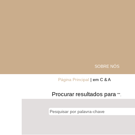
SOBRE NÓS
(página
Página Principal
|
em C & A
atual)
Procurar resultados para
"".