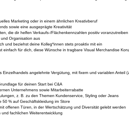
elles Marketing oder in einem ähnlichen Kreativberuf
ends sowie eine ausgeprägte Kreativität
en, die dir helfen Verkaufs-/Flächenkennzahlen positiv voranzutreiben
g und Organisation aus
 und beziehst deine Kolleg*innen stets proaktiv mit ein
t einfach für dich, diese Wünsche in tragbare Visual Merchandise K
es Einzelhandels angelehnte Vergütung, mit fixem und variablen Anteil
Grundlage für deinen Start bei C&A
dernen Unternehmens sowie Mitarbeiterrabatte
ulungen, z. B. zu den Themen Kundenservice, Styling oder Jeans
e 50 % auf Geschäftskleidung im Store
t offenen Türen, in der Wertschätzung und Diversität gelebt werden
 und fachlichen Weiterentwicklung