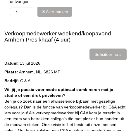
ontvangen:
Alert maken
Verkoopmedewerker weekend/koopavond
Arnhem Presikhaaf (4 uur)
Solliciteer nu »
Datum:
13 jul 2026
Plaats:
Arnhem, NL, 6826 MP
Bedrijf:
C & A
Wil jij je passie voor mode optimaal combineren met je
studie of een druk privéleven?
Ben je op zoek naar een afwisselende bijbaan met gezellige
collega’s? Dan is de functie van verkoopmedewerker bij C&A echt
iets voor jou! Als verkoopmedewerker bij C&A kom je terecht in
een team van betrokken collega’s die met plezier hun handen uit
de mouwen steken. Onze visie is ‘het beste uit onze mensen
halen’. Op de winkelvloer van C&A maak jij als eerste kennis met