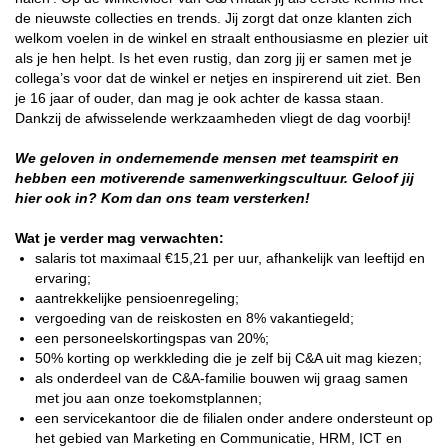
de nieuwste collecties en trends. Jij zorgt dat onze klanten zich
welkom voelen in de winkel en straalt enthousiasme en plezier uit
als je hen helpt. Is het even rustig, dan zorg jij er samen met je
collega’s voor dat de winkel er netjes en inspirerend uit ziet. Ben
je 16 jaar of ouder, dan mag je ook achter de kassa staan.
Dankzij de afwisselende werkzaamheden vliegt de dag voorbij!
We geloven in ondernemende mensen met teamspirit en
hebben een motiverende samenwerkingscultuur. Geloof jij
hier ook in? Kom dan ons team versterken!
Wat je verder mag verwachten:
salaris tot maximaal €15,21 per uur, afhankelijk van leeftijd en
ervaring
;
aantrekkelijke pensioenregeling;
vergoeding van de reiskosten en 8% vakantiegeld;
een personeelskortingspas van 20%;
50% korting op werkkleding die je zelf bij C&A uit mag kiezen;
als onderdeel van de C&A-familie bouwen wij graag samen
met jou aan onze toekomstplannen;
een servicekantoor die de filialen onder andere ondersteunt op
het gebied van Marketing en Communicatie, HRM, ICT en