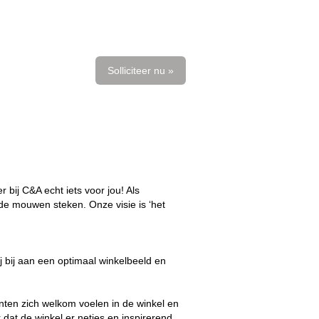
Solliciteer nu »
bij C&A echt iets voor jou! Als
de mouwen steken. Onze visie is ‘het
ij bij aan een optimaal winkelbeeld en
anten zich welkom voelen in de winkel en
r dat de winkel er netjes en inspirerend