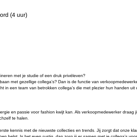
rd (4 uur)
ineren met je studie of een druk privéleven?
baan met gezellige collega’s? Dan is de functie van verkoopmedewerker 
t in een team van betrokken collega’s die met plezier hun handen uit 
energie en passie voor fashion kwijt kan. Als verkoopmedewerker draag j
ichzelf te halen.
rste kennis met de nieuwste collecties en trends. Jij zorgt dat onze kl
 hen helpt. Is het even rustig, dan zorg jij er samen met je collega’s voo