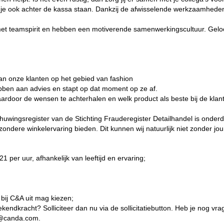
ag je ook achter de kassa staan. Dankzij de afwisselende werkzaamheden 
teamspirit en hebben een motiverende samenwerkingscultuur. Geloof
van onze klanten op het gebied van fashion
ebben aan advies en stapt op dat moment op ze af.
daardoor de wensen te achterhalen en welk product als beste bij de klant 
chuwingsregister van de Stichting Frauderegister Detailhandel is onderde
ondere winkelervaring bieden. Dit kunnen wij natuurlijk niet zonder jou
 per uur, afhankelijk van leeftijd en ervaring;
 bij C&A uit mag kiezen;
eekendkracht? Solliciteer dan nu via de sollicitatiebutton. Heb je nog 
l@canda.com.