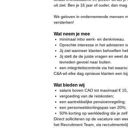
uit ziet. Ben je 16 jaar of ouder, dan m
We geloven in ondernemende mensen met 
versterken!
Wat neem je mee
minimaal mbo werk- en denkniveau.
Oprechte interesse in het adviseren 
Jij ziet wanneer klanten behoeften h
Jij stelt de de juiste vragen en weet 
tevreden gevoel naar buiten.
een integriteitscontrole via het waars
C&A wil elke dag opnieuw klanten een bijz
Wat bieden wij
salaris boven CAO tot maximaal € 15,21
vergoeding van de reiskosten;
een aantrekkelijke pensioenregeling;
een personeelskortingspas van 20%;
50% korting op werkkleding die je zelf
Direct solliciteren op de vacature van w
het Recruitment Team, via recruitmentn