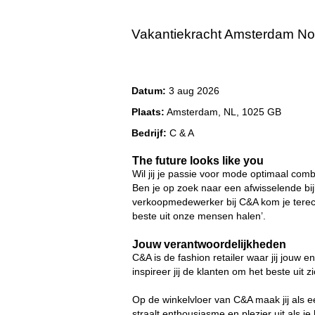
Vakantiekracht Amsterdam Noo
Datum:
3 aug 2026
Plaats:
Amsterdam, NL, 1025 GB
Bedrijf:
C & A
The future looks like you
Wil jij je passie voor mode optimaal comb
Ben je op zoek naar een afwisselende bij
verkoopmedewerker bij C&A kom je terech
beste uit onze mensen halen’.
Jouw verantwoordelijkheden
C&A is de fashion retailer waar jij jouw 
inspireer jij de klanten om het beste uit z
Op de winkelvloer van C&A maak jij als ee
straalt enthousiasme en plezier uit als je